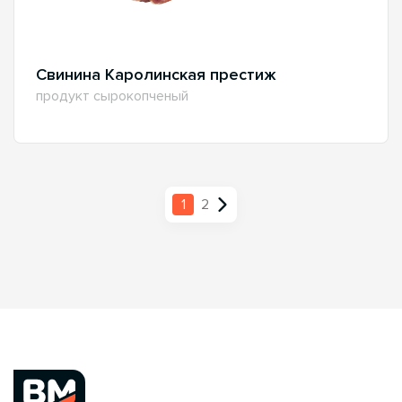
Свинина Каролинская престиж
продукт сырокопченый
1
2