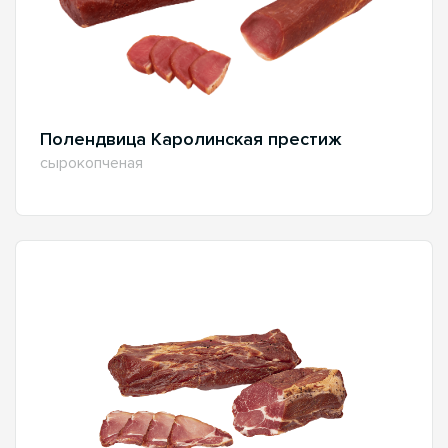
Полендвица Каролинская престиж
сырокопченая