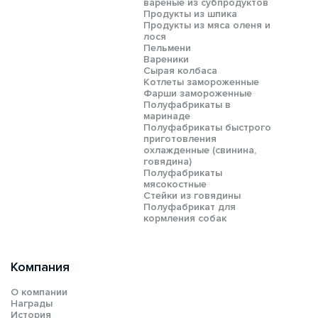
вареные из субпродуктов
Продукты из шпика
Продукты из мяса оленя и
лося
Пельмени
Вареники
Сырая колбаса
Котлеты замороженные
Фарши замороженные
Полуфабрикаты в
маринаде
Полуфабрикаты быстрого
приготовления
охлажденные (свинина,
говядина)
Полуфабрикаты
мясокостные
Стейки из говядины
Полуфабрикат для
кормления собак
Компания
О компании
Награды
История