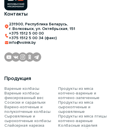
Контакты
231900, Республика Беларусь,
г. Волковыск, ул. Октябрьская, 151
+375 1512 5 00 00
+375 1512 5 00 34 (факс)
info@volmk.by
Продукция
Вареные колбасы
Продукты из мяса
Вареные колбасы
копчено-вареные и
фиксированный вес
копчено-запеченные
Сосиски и сардельки
Продукты из мяса
Варено-копченые и
сырокопченые и
полукопченые колбасы
сыровяленые
Сыровяленые и
Продукты из мяса птицы
сырокопченые колбасы
копчено-вареные
Слайсерная нарезка
Колбасные изделия