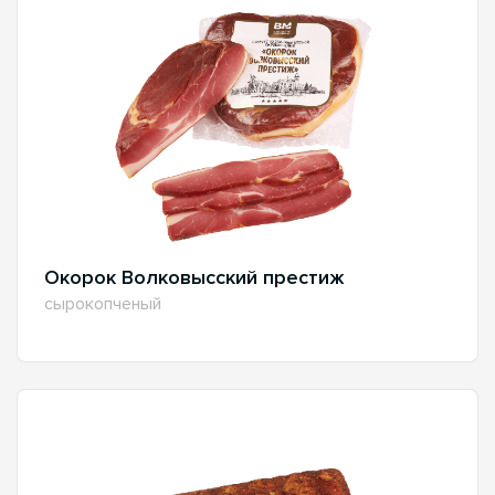
Окорок Волковысский престиж
сырокопченый