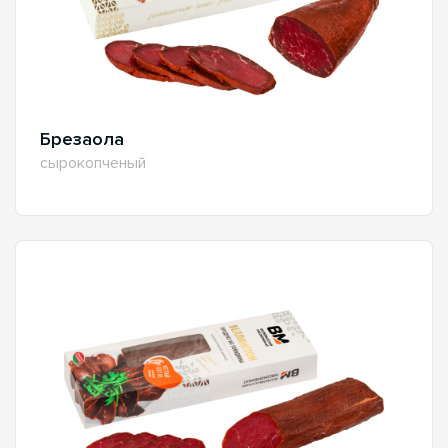
Брезаола
сырокопченый