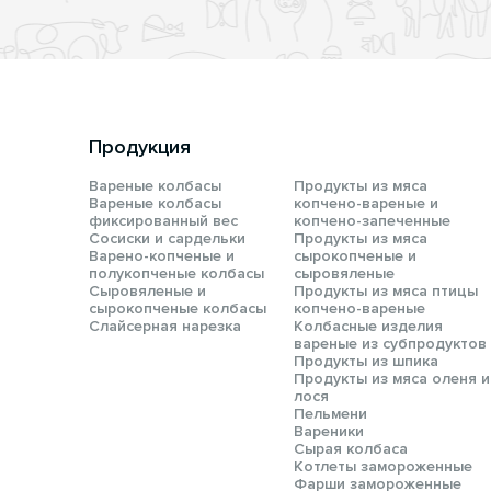
Продукция
Вареные колбасы
Продукты из мяса
Вареные колбасы
копчено-вареные и
фиксированный вес
копчено-запеченные
Сосиски и сардельки
Продукты из мяса
Варено-копченые и
сырокопченые и
полукопченые колбасы
сыровяленые
Сыровяленые и
Продукты из мяса птицы
сырокопченые колбасы
копчено-вареные
Слайсерная нарезка
Колбасные изделия
вареные из субпродуктов
Продукты из шпика
Продукты из мяса оленя и
лося
Пельмени
Вареники
Сырая колбаса
Котлеты замороженные
Фарши замороженные