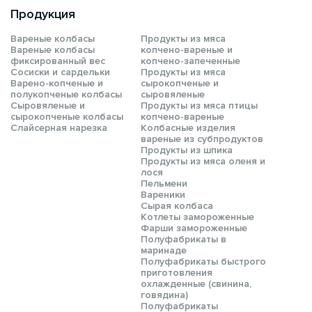
Продукция
Вареные колбасы
Продукты из мяса
Вареные колбасы
копчено-вареные и
фиксированный вес
копчено-запеченные
Сосиски и сардельки
Продукты из мяса
Варено-копченые и
сырокопченые и
полукопченые колбасы
сыровяленые
Сыровяленые и
Продукты из мяса птицы
сырокопченые колбасы
копчено-вареные
Слайсерная нарезка
Колбасные изделия
вареные из субпродуктов
Продукты из шпика
Продукты из мяса оленя и
лося
Пельмени
Вареники
Сырая колбаса
Котлеты замороженные
Фарши замороженные
Полуфабрикаты в
маринаде
Полуфабрикаты быстрого
приготовления
охлажденные (свинина,
говядина)
Полуфабрикаты