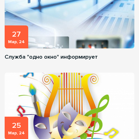
27
Мар, 24
Служба "одно окно" информирует
25
Мар, 24