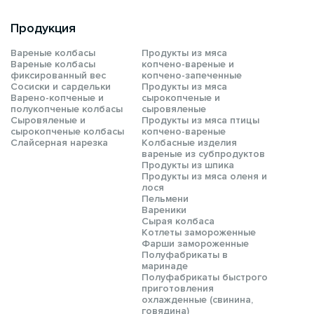
Продукция
Вареные колбасы
Продукты из мяса
Вареные колбасы
копчено-вареные и
фиксированный вес
копчено-запеченные
Сосиски и сардельки
Продукты из мяса
Варено-копченые и
сырокопченые и
полукопченые колбасы
сыровяленые
Сыровяленые и
Продукты из мяса птицы
сырокопченые колбасы
копчено-вареные
Слайсерная нарезка
Колбасные изделия
вареные из субпродуктов
Продукты из шпика
Продукты из мяса оленя и
лося
Пельмени
Вареники
Сырая колбаса
Котлеты замороженные
Фарши замороженные
Полуфабрикаты в
маринаде
Полуфабрикаты быстрого
приготовления
охлажденные (свинина,
говядина)