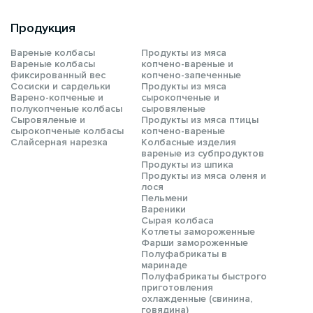
Продукция
Вареные колбасы
Продукты из мяса
Вареные колбасы
копчено-вареные и
фиксированный вес
копчено-запеченные
Сосиски и сардельки
Продукты из мяса
Варено-копченые и
сырокопченые и
полукопченые колбасы
сыровяленые
Сыровяленые и
Продукты из мяса птицы
сырокопченые колбасы
копчено-вареные
Слайсерная нарезка
Колбасные изделия
вареные из субпродуктов
Продукты из шпика
Продукты из мяса оленя и
лося
Пельмени
Вареники
Сырая колбаса
Котлеты замороженные
Фарши замороженные
Полуфабрикаты в
маринаде
Полуфабрикаты быстрого
приготовления
охлажденные (свинина,
говядина)