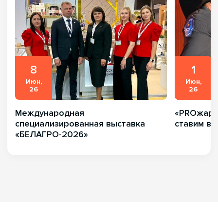
8
1
Июн,
Июн,
26
26
Международная
«PROжарка
специализированная выставка
ставим вк
«БЕЛАГРО-2026»