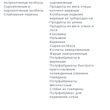
полукопченые колбасы
сыровяленые
Сыровяленые и
Продукты из мяса птицы
сырокопченые колбасы
копчено-вареные
Слайсерная нарезка
Колбасные изделия
вареные из субпродуктов
Продукты из шпика
Продукты из мяса оленя и
лося
Консервы
Пельмени
Вареники
Сырая колбаса
Котлеты замороженные
Фарши замороженные
Полуфабрикаты в
маринаде
Полуфабрикаты быстрого
приготовления
охлажденные (свинина,
говядина)
Полуфабрикаты
мясокостные
Стейки из говядины
Полуфабрикат для
кормления собак