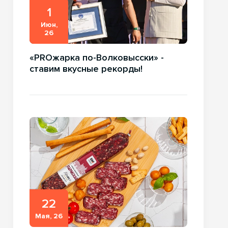
1
Июн,
26
«PROжарка по-Волковысски» -
ставим вкусные рекорды!
22
Мая, 26