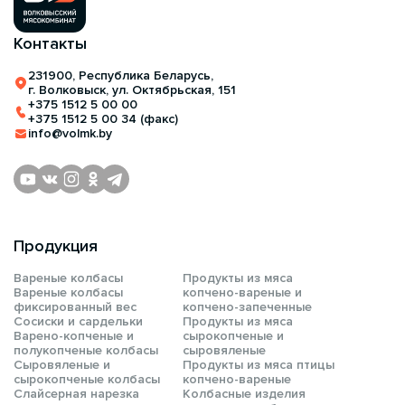
Контакты
231900, Республика Беларусь,
г. Волковыск, ул. Октябрьская, 151
+375 1512 5 00 00
+375 1512 5 00 34 (факс)
info@volmk.by
Продукция
Вареные колбасы
Продукты из мяса
Вареные колбасы
копчено-вареные и
фиксированный вес
копчено-запеченные
Сосиски и сардельки
Продукты из мяса
Варено-копченые и
сырокопченые и
полукопченые колбасы
сыровяленые
Сыровяленые и
Продукты из мяса птицы
сырокопченые колбасы
копчено-вареные
Слайсерная нарезка
Колбасные изделия