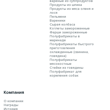
вареные из субпродуктов
Продукты из шпика
Продукты из мяса оленя и
лося
Пельмени
Вареники
Сырая колбаса
Котлеты замороженные
Фарши замороженные
Полуфабрикаты в
маринаде
Полуфабрикаты быстрого
приготовления
охлажденные (свинина,
говядина)
Полуфабрикаты
мясокостные
Стейки из говядины
Полуфабрикат для
кормления собак
Компания
О компании
Награды
История