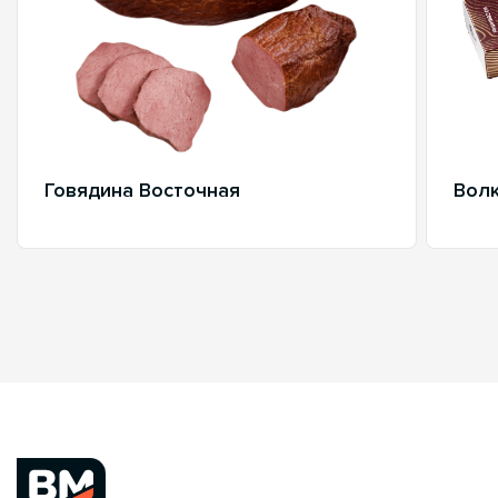
Говядина Восточная
Волк