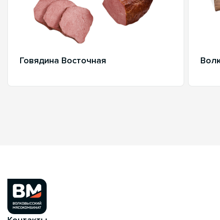
Говядина Восточная
Волк