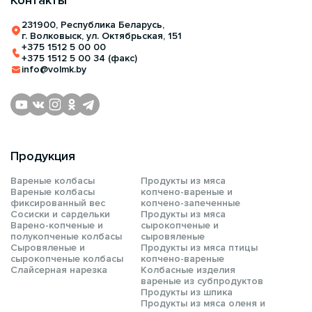
Контакты
231900, Республика Беларусь,
г. Волковыск, ул. Октябрьская, 151
+375 1512 5 00 00
+375 1512 5 00 34 (факс)
info@volmk.by
Продукция
Вареные колбасы
Продукты из мяса
Вареные колбасы
копчено-вареные и
фиксированный вес
копчено-запеченные
Сосиски и сардельки
Продукты из мяса
Варено-копченые и
сырокопченые и
полукопченые колбасы
сыровяленые
Сыровяленые и
Продукты из мяса птицы
сырокопченые колбасы
копчено-вареные
Слайсерная нарезка
Колбасные изделия
вареные из субпродуктов
Продукты из шпика
Продукты из мяса оленя и