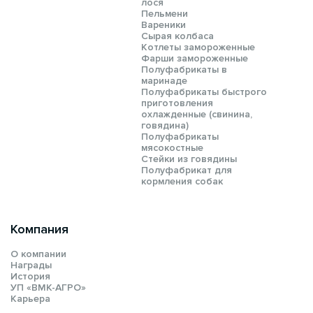
лося
Пельмени
Вареники
Сырая колбаса
Котлеты замороженные
Фарши замороженные
Полуфабрикаты в
маринаде
Полуфабрикаты быстрого
приготовления
охлажденные (свинина,
говядина)
Полуфабрикаты
мясокостные
Стейки из говядины
Полуфабрикат для
кормления собак
Компания
О компании
Награды
История
УП «ВМК-АГРО»
Карьера