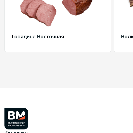
Говядина Восточная
Волк