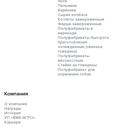
лося
Пельмени
Вареники
Сырая колбаса
Котлеты замороженные
Фарши замороженные
Полуфабрикаты в
маринаде
Полуфабрикаты быстрого
приготовления
охлажденные (свинина,
говядина)
Полуфабрикаты
мясокостные
Стейки из говядины
Полуфабрикат для
кормления собак
Компания
О компании
Награды
История
УП «ВМК-АГРО»
Карьера