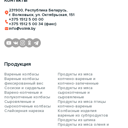
Контакты
231900, Республика Беларусь,
г. Волковыск, ул. Октябрьская, 151
+375 1512 5 00 00
+375 1512 5 00 34 (факс)
info@volmk.by
Продукция
Вареные колбасы
Продукты из мяса
Вареные колбасы
копчено-вареные и
фиксированный вес
копчено-запеченные
Сосиски и сардельки
Продукты из мяса
Варено-копченые и
сырокопченые и
полукопченые колбасы
сыровяленые
Сыровяленые и
Продукты из мяса птицы
сырокопченые колбасы
копчено-вареные
Слайсерная нарезка
Колбасные изделия
вареные из субпродуктов
Продукты из шпика
Продукты из мяса оленя и