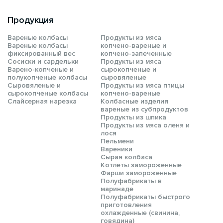
Продукция
Вареные колбасы
Продукты из мяса
Вареные колбасы
копчено-вареные и
фиксированный вес
копчено-запеченные
Сосиски и сардельки
Продукты из мяса
Варено-копченые и
сырокопченые и
полукопченые колбасы
сыровяленые
Сыровяленые и
Продукты из мяса птицы
сырокопченые колбасы
копчено-вареные
Слайсерная нарезка
Колбасные изделия
вареные из субпродуктов
Продукты из шпика
Продукты из мяса оленя и
лося
Пельмени
Вареники
Сырая колбаса
Котлеты замороженные
Фарши замороженные
Полуфабрикаты в
маринаде
Полуфабрикаты быстрого
приготовления
охлажденные (свинина,
говядина)