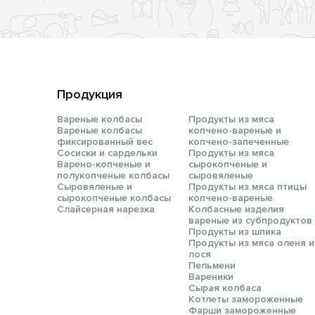
Продукция
Вареные колбасы
Продукты из мяса
Вареные колбасы
копчено-вареные и
фиксированный вес
копчено-запеченные
Сосиски и сардельки
Продукты из мяса
Варено-копченые и
сырокопченые и
полукопченые колбасы
сыровяленые
Сыровяленые и
Продукты из мяса птицы
сырокопченые колбасы
копчено-вареные
Слайсерная нарезка
Колбасные изделия
вареные из субпродуктов
Продукты из шпика
Продукты из мяса оленя и
лося
Пельмени
Вареники
Сырая колбаса
Котлеты замороженные
Фарши замороженные